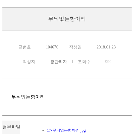
무늬없는항아리
글번호
104676
작성일
2018.01.23
작성자
총관리자
조회수
992
무늬없는항아리
첨부파일
17-무늬없는항아리.jpg