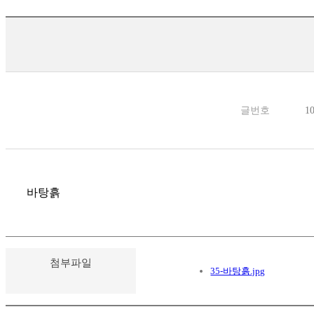
글번호
1
바탕흙
첨부파일
35-바탕흙.jpg