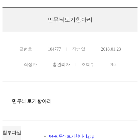
민무늬토기항아리
글번호
104777
작성일
2018.01.23
작성자
총관리자
조회수
782
민무늬토기항아리
첨부파일
04-민무늬토기항아리.jpg