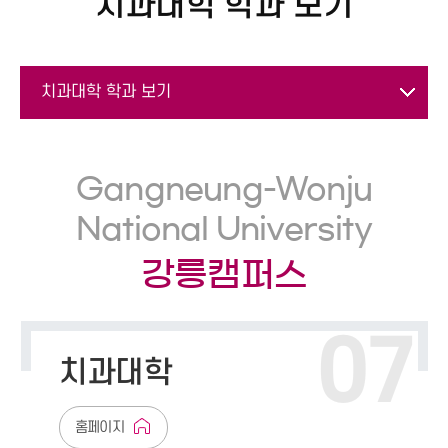
치과대학 학과 보기
7
치과대학 학과 보기
치과대학 학과 보기
Gangneung-Wonju
치의예과
National University
ge
치의학과
of
강릉캠퍼스
ry
치위생학과
07
치과대학
홈페이지