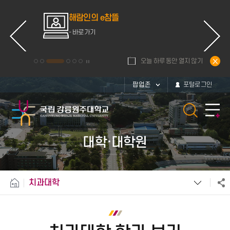
ce
해람인의 e참뜰
d
- 바로가기
오늘 하루 동안 열지 않기
팝업존
포털로그인
대학·대학원
치과대학