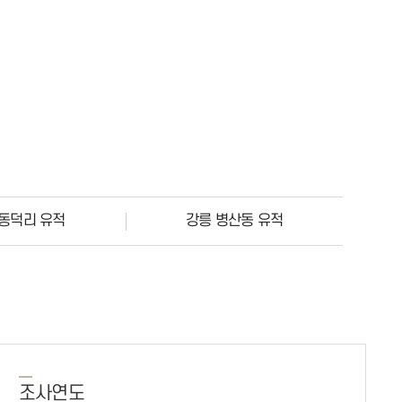
 동덕리 유적
강릉 병산동 유적
조사연도