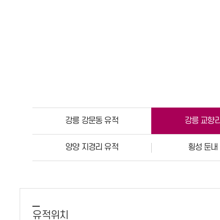
강릉 강문동 유적
강릉 교향리
양양 지경리 유적
횡성 둔내
유적위치