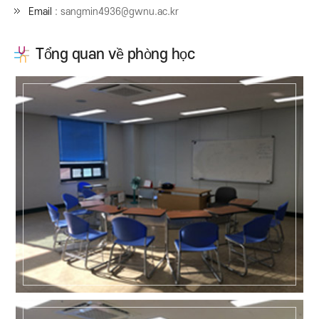
Email
: sangmin4936@gwnu.ac.kr
Tổng quan về phòng học