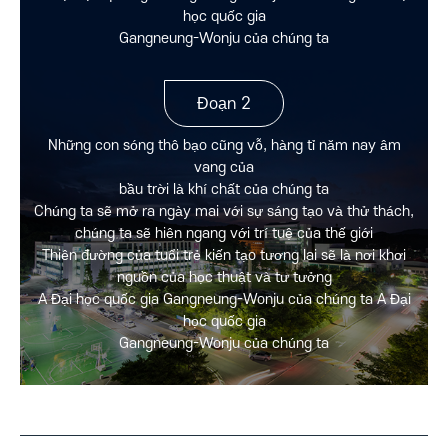
học quốc gia
Gangneung-Wonju của chúng ta
Đoạn 2
Những con sóng thô bạo cũng vỗ, hàng tỉ năm nay âm
vang của
bầu trời là khí chất của chúng ta
Chúng ta sẽ mở ra ngày mai với sự sáng tạo và thử thách,
chúng ta sẽ hiên ngang với trí tuệ của thế giới
Thiên đường của tuổi trẻ kiến tạo tương lai sẽ là nơi khơi
nguồn của học thuật và tư tưởng
A Đại học quốc gia Gangneung-Wonju của chúng ta A Đại
học quốc gia
Gangneung-Wonju của chúng ta