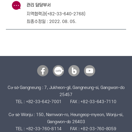
관리 담당부서
지역협력과(+82-33-640-2768)
최종수정일 : 2022. 08. 05.
Cơ sở Gangneung : 7, Jukheon-gil, Gangneung-si, Gangwon-do
25457
TEL : +82-33-642-7001
FAX : +82-33-643-7110
Cơ sở Wonju : 150, Namwon-ro, Heungeop-myeon, Wonju-si,
Gangwon-do 26403
TEL : +82-33-760-8114
FAX : +82-33-760-8059