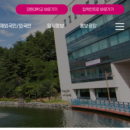
|
강원대학교 바로가기
입학인트로 바로가기
재외국민/외국인
입시정보
홍보광장
026학년도 외국인
공지사항
장학제도
신입학 모집요강
자주묻는질문FA
생활관 안내
입학상담Q&A
Q
국제화프로그
입학상담Q&A
램
전공안내
미리 가본 강
원대학교(강
중·고교연계
릉·원주캠퍼
스)
복지시설 안
내