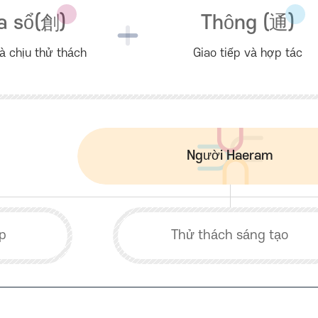
a sổ(
創
)
Thông (
通
)
à chịu thử thách
Giao tiếp và hợp tác
Người Haeram
ếp
Thử thách sáng tạo