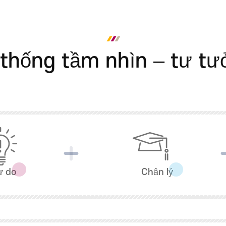
ợi
thống tầm nhìn – tư t
ự do
Chân lý