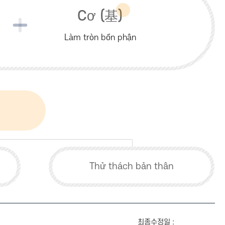
Cơ (
基
)
Làm tròn bổn phận
Thử thách bản thân
최종수정일 :