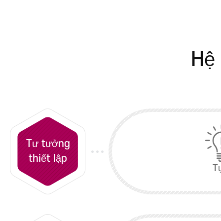
Đại học Nha khoa
Khoa Giáo dục Khai
phóng
Đại học Y tế và Phúc l
Hệ 
Đại học Khoa học Kỹ
thuật
Division of Global
Convergence Studies
Tư tưởng
thiết lập
T