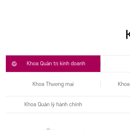
Đại học Nha khoa
Khoa Giáo dục Khai
phóng
Đại học Y tế và Phúc l
Đại học Khoa học Kỹ
thuật
Division of Global
Convergence Studies
Khoa Quản trị kinh doanh
Khoa Thương mại
Khoa
Khoa Quản lý hành chính