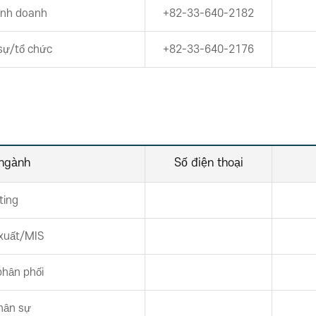
kinh doanh
+82-33-640-2182
 sự/tổ chức
+82-33-640-2176
ngành
Số điện thoại
ting
 xuất/MIS
phân phối
hân sự