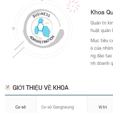
Khoa Qu
Quản trị k
huật quản 
Mục tiêu c
ó của nhữn
ng đào tạo 
nh doanh q
GIỚI THIỆU VỀ KHOA
Cơ sở
Cơ sở Gangneung
Vị trí