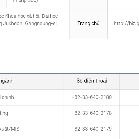
Phòng 505)
ọc Khoa học xã hội, Đại học
g Jukheon, Gangneung-si,
Trang chủ
http://biz.
ngành
Số điện thoại
i chính
+82-33-640-2180
ting
+82-33-640-2178
 xuất/MIS
+82-33-640-2179