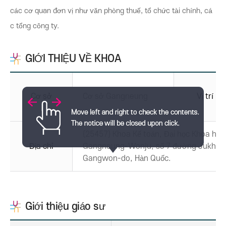
các cơ quan đơn vị như văn phòng thuế, tổ chức tài chính, cá
c tổng công ty.
GIỚI THIỆU VỀ KHOA
Cơ sở
Cơ sở Gangneung
Vị trí
(25457) Khoa Kế toán, Đại học Khoa học 
Địa chỉ
Gangneung-Wonju, số 7 đường Jukheo
Gangwon-do, Hàn Quốc.
Giới thiệu giáo sư