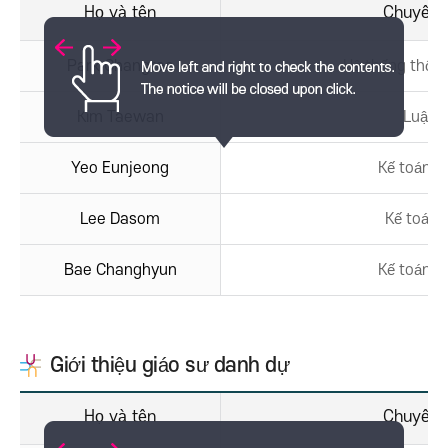
Họ và tên
Chuyên 
Park Changrae
Hệ thống thông
Kim Taewan
Luật t
Yeo Eunjeong
Kế toán tà
Lee Dasom
Kế toán q
Bae Changhyun
Kế toán tà
Giới thiệu giáo sư danh dự
Họ và tên
Chuyên 