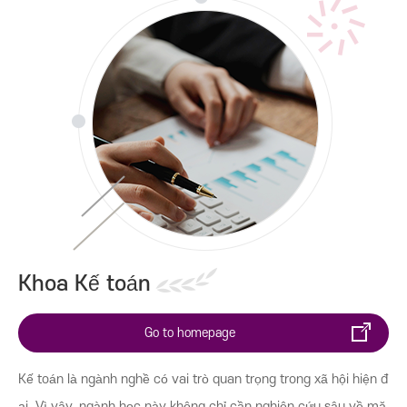
Khoa Kế toán
Khoa Kinh doanh du lịch
Khoa Kinh tế
Khoa Thương mại
Khoa Thương mại quốc tế
Khoa Quy hoạch đô thị và Bất động sản
Khoa Kế toán
Khoa Luật
Go to homepage
Khoa Quản lý hành chính
Kế toán là ngành nghề có vai trò quan trọng trong xã hội hiện đ
ại. Vì vậy, ngành học này không chỉ cần nghiên cứu sâu về mặ