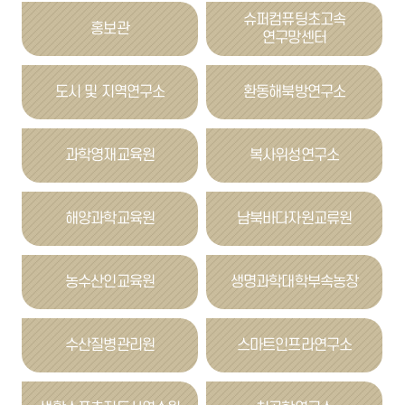
슈퍼컴퓨팅초고속
홍보관
연구망센터
도시 및 지역연구소
환동해북방연구소
과학영재교육원
복사위성연구소
해양과학교육원
남북바다자원교류원
농수산인교육원
생명과학대학부속농장
수산질병관리원
스마트인프라연구소