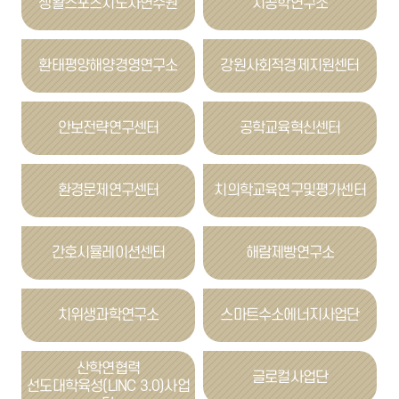
생활스포츠지도사연수원
치공학연구소
환태평양해양경영연구소
강원사회적경제지원센터
안보전략연구센터
공학교육혁신센터
환경문제연구센터
치의학교육연구및평가센터
간호시뮬레이션센터
해람제빵연구소
치위생과학연구소
스마트수소에너지사업단
산학연협력
글로컬사업단
선도대학육성(LINC 3.0)사업