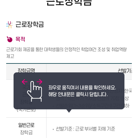
근로장학금
근로장학금
목적
근로기회 제공을 통한 대학생들의 안정적인 학업여건 조성 및 취업역량
제고
장학금명
선발기준
국가
대상 : 학기별 국가근로장학금 신청자 (한국장
근로
성적 : 직전학기 100점 만점의 70점 이상
장학금
선발순위(1~3순위)/소득구간 9구간 이하
(국가근로)
일반근로
선발기준 : 근로 부서별 자체 기준
장학금