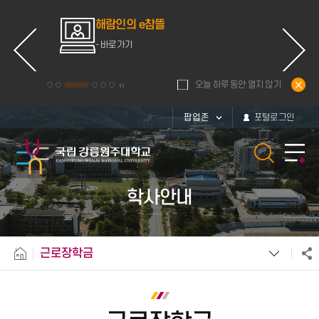
ce
해람인의 e참뜰
d
- 바로가기
오늘 하루 동안 열지 않기
팝업존
포털로그인
학사안내
근로장학금