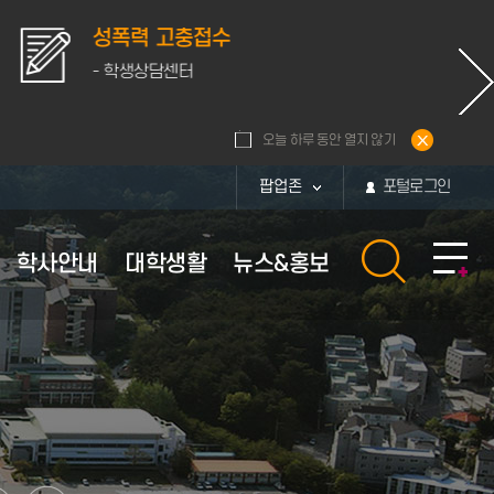
성폭력 고충접수
- 학생상담센터
오늘 하루 동안 열지 않기
팝업존
포털로그인
학사안내
대학생활
뉴스&홍보
황
내
활관
보
부속시설
장학안내
체육시설 이용안내
퍼스
보
부속시설
장학정보
대운동장
통계
퍼스
부속연구소
교내장학금
체육관
화번호
학군단
교외장학금
현황
부설병원
근로장학금