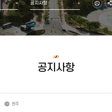
공지사항
다전공(복수·융합전공(융합)
학과별 졸업 이수학점
브로슈어
2000년 ~ 2007년 통합이전
학생복지관
재정위원회
재정현
부전공)
수료 및 졸업
홍보동영상
1990년
기타편의시설
등록금심의위원회
미래융합가상학과
학위취득 유예
1980년
셔틀버스(강릉)
중대재해(산업안전·보건)
전공 마이크로디그리
졸업 자가진단
1970년
셔틀버스(원주)
인권센터
교육과정
1960년 이전
교직과정
금주의 식단
정보화서비스
안전관
사회봉사
학칙, 규정, 시행세칙
캠퍼스 안내
정보화서비스
실험실
학칙, 규정, 시행세칙
찾아오시는길
증명서 발급
종합정보시스템
각종 매뉴얼
캠퍼스맵
인터넷증명발급
공지사항
방문발급(자동발급기)
대관예약시스템
어디서나민원신청
민원우편 신청
원본 진위 확인
ISIC 국제학생증
원주