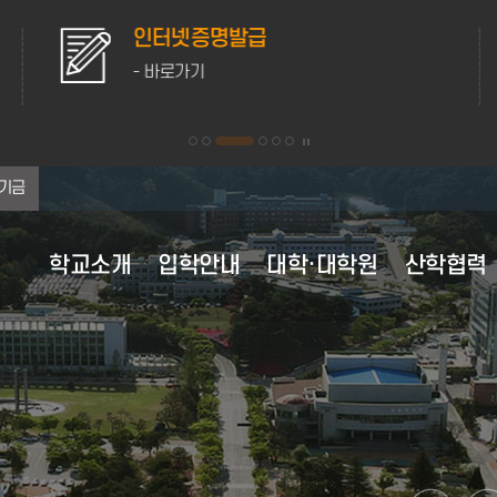
인터넷증명발급
- 바로가기
기금
학교소개
입학안내
대학·대학원
산학협력
대학 이념·비전
대학원 원서접수
대학원
산학협력 부속시설
학사행정
학생활동
홍보자료
연혁
교육과정
후생복지시설
행정정보공유
대학현
등록안
학생생
채용정
대학 이념 및 인재상
대학원 전체보기
학사정보 가이드
학생자치기구
캠퍼스 전경
전체보기
교육과정 이수
의료·보건
정보공개
조직도
강릉캠
채용정
비전 2025+
수업안내
학군단 생활 안내
캠퍼스 생활
2020년
교육과정 편람
자동 심장충격기 사용안내
정책실명제
현황·
원주캠
영역별 발전전략
계절수업
동아리정보
미리가본강릉원주대
2010년
전공능력사전
성희롱·성폭력상담실
포상대상자 공개
주요전
학적변동
웹진
2007년 통합이후
경과조치
학생상담센터
대학평의원회
MOU 