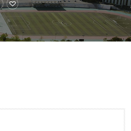
황
법인·기타단체
학자금대출
리
대학생활 가이드
 안전