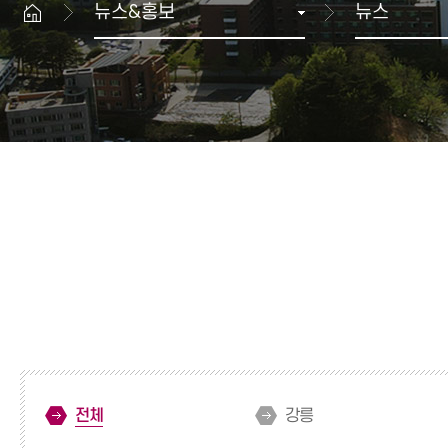
뉴스&홍보
뉴스
생명과학대학
산학협력 뉴스
공과대학
GWNU 카드뉴스
예술체육대학
행사정보
치과대학
보건복지대학
과학기술대학
해람문화관 이용안내
교양기초교육본부
대학상징
공연장
자유전공학부
상징
해람홀
병무안내
국제교류본부
UI규정
전람회장
글로벌융합학부
입영·입영연기 안내
ROTC
대학생활 FAQ
예비군 안내
민방위 안내
전체
강릉