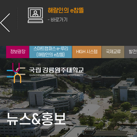
해람인의 e참뜰
- 바로가기
스마트캠퍼스 e-루리
정보광장
HIGH 시스템
국제교류
발전
(해람인의 e참뜰)
총장소개
입학안내
대학
산학협력
학사일정
취업지원
뉴스
통합정보시스템
인사말
전체 학과 보기
공지사항
뉴스&홍보
약력
인문대학
학사정보
역대 교장/학장/총장
사회과학대학
장학정보
자연과학대학
GWNU 뉴스