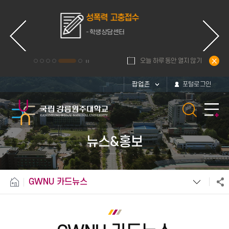
성폭력 고충접수
- 학생상담센터
오늘 하루 동안 열지 않기
팝업존
포털로그인
뉴스&홍보
GWNU 카드뉴스