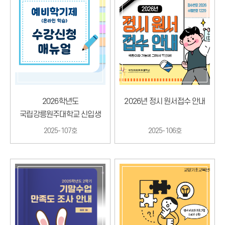
2026학년도
2026년 정시 원서접수 안내
국립강릉원주대학교 신입생
대상 예비학기제 수강신청
2025-107호
2025-106호
매뉴얼 안내