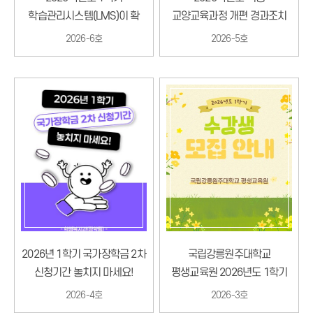
학습관리시스템(LMS)이 확
교양교육과정 개편 경과조치
달라집니다!
안내
2026-6호
2026-5호
2026년 1학기 국가장학금 2차
국립강릉원주대학교
신청기간 놓치지 마세요!
평생교육원 2026년도 1학기
수강생 모집
2026-4호
2026-3호