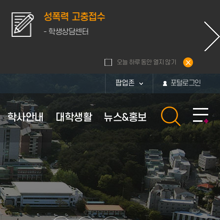
성폭력 고충접수
- 학생상담센터
오늘 하루 동안 열지 않기
팝업존
포털로그인
학사안내
대학생활
뉴스&홍보
황
내
활관
보
부속시설
장학안내
체육시설 이용안내
퍼스
보
부속시설
장학정보
대운동장
통계
퍼스
부속연구소
교내장학금
체육관
화번호
학군단
교외장학금
현황
부설병원
근로장학금