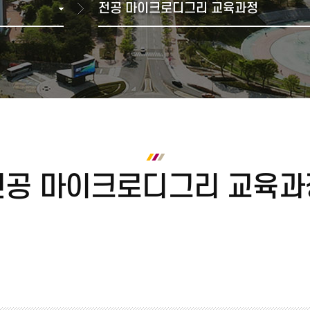
전공 마이크로디그리 교육과정
다전공(복수·융합전공(융합)
학과별 졸업 이수학점
브로슈어
2000년 ~ 2007년 통합이전
학생복지관
재정위원회
재정현
부전공)
수료 및 졸업
홍보동영상
1990년
기타편의시설
등록금심의위원회
미래융합가상학과
학위취득 유예
1980년
셔틀버스(강릉)
중대재해(산업안전·보건)
전공 마이크로디그리
졸업 자가진단
1970년
셔틀버스(원주)
인권센터
교육과정
1960년 이전
교직과정
금주의 식단
정보화서비스
안전관
사회봉사
학칙, 규정, 시행세칙
캠퍼스 안내
정보화서비스
실험실
학칙, 규정, 시행세칙
찾아오시는길
증명서 발급
종합정보시스템
각종 매뉴얼
캠퍼스맵
인터넷증명발급
전공 마이크로디그리 교육과
방문발급(자동발급기)
대관예약시스템
어디서나민원신청
민원우편 신청
원본 진위 확인
ISIC 국제학생증