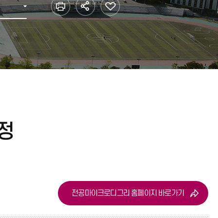
황
법인·기타단체
학자금대출
리
대학생활 가이드
 안전
정
전공마이크로디그리 홈페이지 바로가기