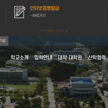
인터넷증명발급
- 바로가기
기금
학교소개
입학안내
대학·대학원
산학협력
대학 이념·비전
대학원 원서접수
대학원
산학협력 부속시설
학사행정
학생활동
홍보자료
연혁
교육과정
후생복지시설
행정정보공유
대학현
등록안
학생생
채용정
대학 이념 및 인재상
대학원 전체보기
학사정보 가이드
학생자치기구
캠퍼스 전경
전체보기
교육과정 이수
의료·보건
정보공개
조직도
강릉캠
채용정
비전 2025+
수업안내
학군단 생활 안내
캠퍼스 생활
2020년
교육과정 편람
자동 심장충격기 사용안내
정책실명제
현황·
원주캠
영역별 발전전략
계절수업
동아리정보
미리가본강릉원주대
2010년
전공능력사전
성희롱·성폭력상담실
포상대상자 공개
주요전
학적변동
웹진
2007년 통합이후
경과조치
학생상담센터
대학평의원회
MOU 