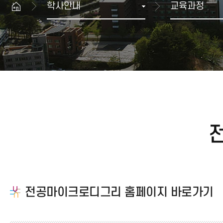
학사안내
교육과정
생명과학대학
산학협력 뉴스
공과대학
GWNU 카드뉴스
예술체육대학
행사정보
치과대학
보건복지대학
과학기술대학
해람문화관 이용안내
교양기초교육본부
대학상징
공연장
자유전공학부
상징
해람홀
병무안내
국제교류본부
UI규정
전람회장
글로벌융합학부
입영·입영연기 안내
ROTC
대학생활 FAQ
예비군 안내
민방위 안내
전공마이크로디그리 홈페이지 바로가기