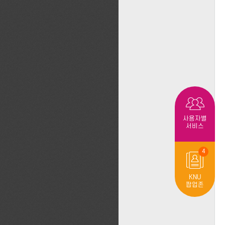
사용자별
서비스
4
KNU
팝업존