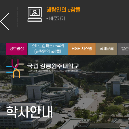
해람인의 e참뜰
- 바로가기
스마트캠퍼스 e-루리
정보광장
HIGH 시스템
국제교류
발전
(해람인의 e참뜰)
총장소개
입학안내
대학
산학협력
학사일정
취업지원
뉴스
통합정보시스템
인사말
전체 학과 보기
공지사항
학사안내
약력
인문대학
학사정보
역대 교장/학장/총장
사회과학대학
장학정보
자연과학대학
GWNU 뉴스