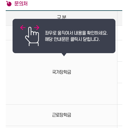
문의처
구 분
교내장학금
학
국
국가장학금
지
국
희
국
근로장학금
다