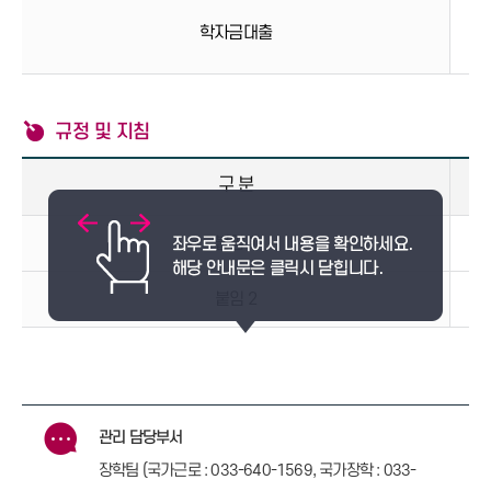
학자금대출
취
규정 및 지침
구 분
붙임 1
국
붙임 2
국
관리 담당부서
장학팀 (국가근로 : 033-640-1569, 국가장학 : 033-