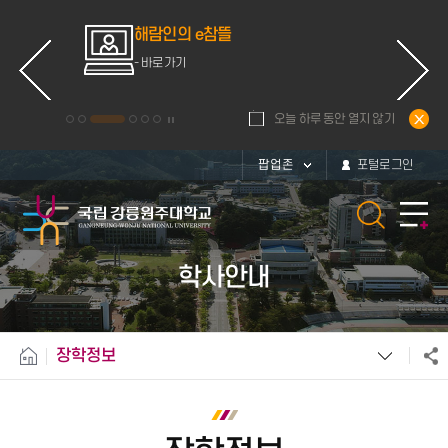
ce
해람인의 e참뜰
d
- 바로가기
오늘 하루 동안 열지 않기
팝업존
포털로그인
학사안내
장학정보