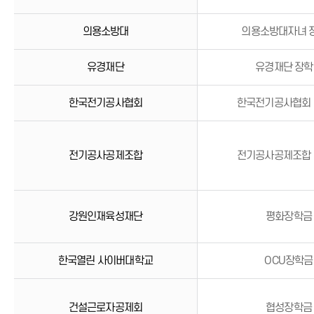
의용소방대
의용소방대자녀 
유경재단
유경재단 장학
한국전기공사협회
한국전기공사협회
전기공사공제조합
전기공사공제조합
강원인재육성재단
평화장학금
한국열린 사이버대학교
OCU장학금
건설근로자공제회
협성장학금