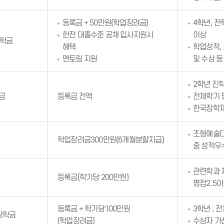
등록금 + 50만원(학업장려금)
4학년, 전
한전 대졸수준 공채 입사지원시
이상
장학금
혜택
학업성적,
멘토링 지원
및 수상 
2학년 진
금
등록금 전액
전체학기 평
한국장학재
조형예술디
학업장려금300만원(6개월분할지급)
중 성적우
관련학과 
등록금(학기당 200만원)
평점2.5
등록금 + 학기당100만원
3학년 , 
장학금
(학업장려금)
수상자 가