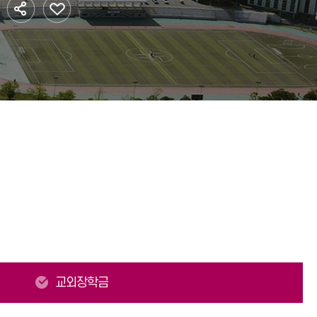
황
법인·기타단체
학자금대출
리
대학생활 가이드
 안전
교외장학금