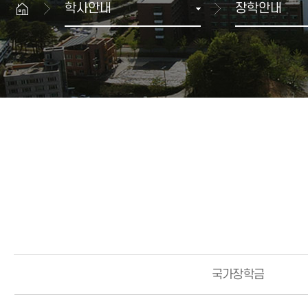
학사안내
장학안내
생명과학대학
산학협력 뉴스
공과대학
GWNU 카드뉴스
예술체육대학
행사정보
치과대학
보건복지대학
과학기술대학
해람문화관 이용안내
교양기초교육본부
대학상징
공연장
자유전공학부
상징
해람홀
병무안내
국제교류본부
UI규정
전람회장
글로벌융합학부
입영·입영연기 안내
ROTC
대학생활 FAQ
예비군 안내
민방위 안내
국가장학금