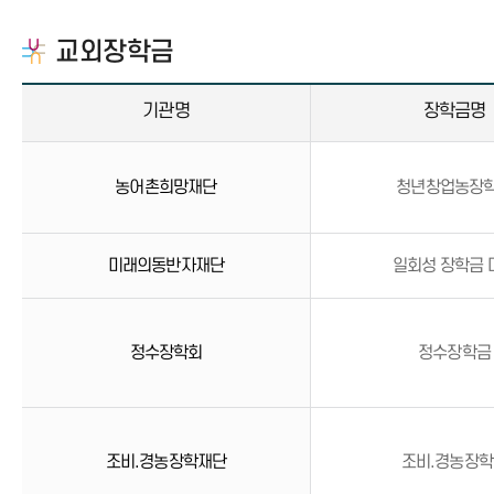
교외장학금
기관명
장학금명
농어촌희망재단
청년창업농장
미래의동반자재단
일회성 장학금 
정수장학회
정수장학금
조비.경농장학재단
조비.경농장