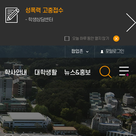
성폭력 고충접수
- 학생상담센터
오늘 하루 동안 열지 않기
팝업존
포털로그인
학사안내
대학생활
뉴스&홍보
황
내
활관
보
부속시설
장학안내
체육시설 이용안내
퍼스
보
부속시설
장학정보
대운동장
통계
퍼스
부속연구소
교내장학금
체육관
화번호
학군단
교외장학금
현황
부설병원
근로장학금