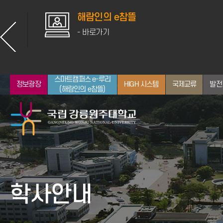
해람인의 e참뜰
- 바로가기
스마트캠퍼스 e-루리
정보광장
HIGH 시스템
국제교류
발전
(해람인의 e참뜰)
총장소개
입학안내
대학
산학협력
학사일정
취업지원
뉴스
통합정보시스템
인사말
전체 학과 보기
공지사항
학사안내
약력
인문대학
학사정보
역대 교장/학장/총장
사회과학대학
장학정보
자연과학대학
GWNU 뉴스