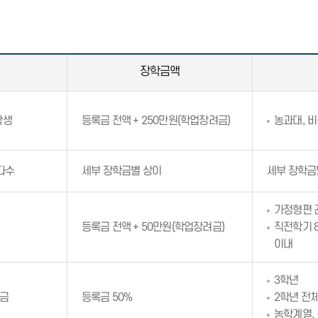
장학금액
학생
등록금 전액 + 250만원(학업장려금)
농과대, 
다수
세부 장학금별 상이
세부 장학금
가정형편 곤
등록금 전액 + 50만원(학업장려금)
직전학기 8
이내
3학년
학금
등록금 50%
2학년 전체
농학계열,