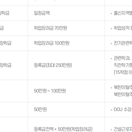
장학금
일정금액
출신지역별
금
학업장려금 70만원
학업성적 평
 장학금
학업장려금 100만원
전기관련학
관련학과,
 장학금
등록금(최대 250만원)
직전학기
(15학점 
북한이탈주
50만원 ~ 100만원
북한이탈
50만원
OCU 수
등록금전액 + 50만원(학업장려금)
건설근로자 