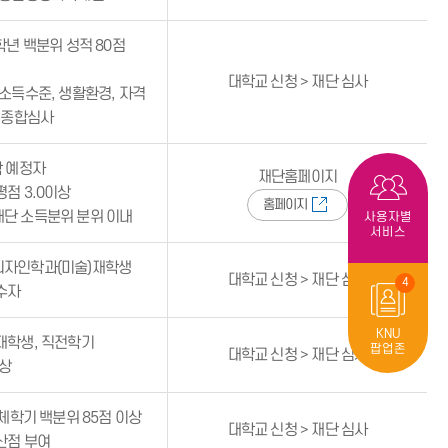
학년 백분위 성적 80점
대학교 신청 > 재단 심사
 소득수준, 생활환경, 자격
등 종합심사
학 예정자
재단홈페이지
점 3.0이상
홈페이지
단 소득분위 분위 이내
사용자별
서비스
자인학과(미술)재학생
대학교 신청 > 재단 심사
4
수자
KNU
재학생, 직전학기
팝업존
대학교 신청 > 재단 심사
이상
전체학기 백분위 85점 이상
대학교 신청 > 재단 심사
산점 부여