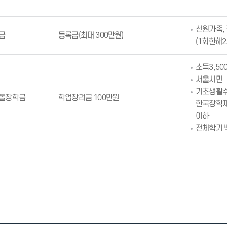
선원가족, 
금
등록금(최대 300만원)
(1회한해2
소득3,50
서울시민
기초생활수
딤돌장학금
학업장려금 100만원
한국장학
이하
전체학기 