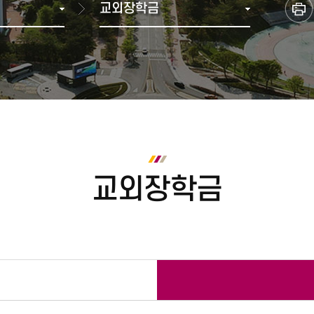
교외장학금
다전공(복수·융합전공(융합)
학과별 졸업 이수학점
브로슈어
2000년 ~ 2007년 통합이전
학생복지관
재정위원회
재정현
부전공)
수료 및 졸업
홍보동영상
1990년
기타편의시설
등록금심의위원회
미래융합가상학과
학위취득 유예
1980년
셔틀버스(강릉)
중대재해(산업안전·보건)
전공 마이크로디그리
졸업 자가진단
1970년
셔틀버스(원주)
인권센터
교육과정
1960년 이전
교직과정
금주의 식단
정보화서비스
안전관
사회봉사
학칙, 규정, 시행세칙
캠퍼스 안내
정보화서비스
실험실
학칙, 규정, 시행세칙
찾아오시는길
증명서 발급
종합정보시스템
각종 매뉴얼
캠퍼스맵
인터넷증명발급
교외장학금
방문발급(자동발급기)
대관예약시스템
어디서나민원신청
민원우편 신청
원본 진위 확인
ISIC 국제학생증