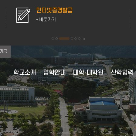
인터넷증명발급
- 바로가기
기금
학교소개
입학안내
대학·대학원
산학협력
대학 이념·비전
대학원 원서접수
대학원
산학협력 부속시설
학사행정
학생활동
홍보자료
연혁
교육과정
후생복지시설
행정정보공유
대학현
등록안
학생생
채용정
대학 이념 및 인재상
대학원 전체보기
학사정보 가이드
학생자치기구
캠퍼스 전경
전체보기
교육과정 이수
의료·보건
정보공개
조직도
강릉캠
채용정
비전 2025+
수업안내
학군단 생활 안내
캠퍼스 생활
2020년
교육과정 편람
자동 심장충격기 사용안내
정책실명제
현황·
원주캠
영역별 발전전략
계절수업
동아리정보
미리가본강릉원주대
2010년
전공능력사전
성희롱·성폭력상담실
포상대상자 공개
주요전
학적변동
웹진
2007년 통합이후
경과조치
학생상담센터
대학평의원회
MOU 