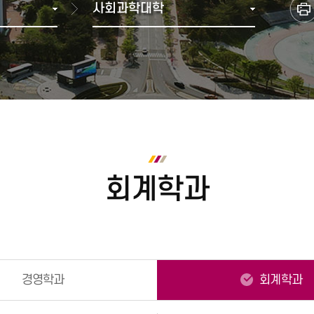
사회과학대학
다전공(복수·융합전공(융합)
학과별 졸업 이수학점
브로슈어
2000년 ~ 2007년 통합이전
학생복지관
재정위원회
재정현
부전공)
수료 및 졸업
홍보동영상
1990년
기타편의시설
등록금심의위원회
미래융합가상학과
학위취득 유예
1980년
셔틀버스(강릉)
중대재해(산업안전·보건)
전공 마이크로디그리
졸업 자가진단
1970년
셔틀버스(원주)
인권센터
교육과정
1960년 이전
교직과정
금주의 식단
정보화서비스
안전관
사회봉사
학칙, 규정, 시행세칙
캠퍼스 안내
정보화서비스
실험실
학칙, 규정, 시행세칙
찾아오시는길
증명서 발급
종합정보시스템
각종 매뉴얼
캠퍼스맵
인터넷증명발급
회계학과
방문발급(자동발급기)
대관예약시스템
어디서나민원신청
민원우편 신청
원본 진위 확인
ISIC 국제학생증
경영학과
회계학과