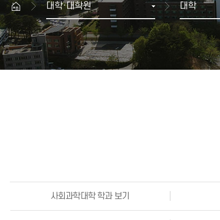
대학·대학원
대학
생명과학대학
산학협력 뉴스
공과대학
GWNU 카드뉴스
예술체육대학
행사정보
치과대학
보건복지대학
과학기술대학
해람문화관 이용안내
교양기초교육본부
대학상징
공연장
자유전공학부
상징
해람홀
병무안내
국제교류본부
UI규정
전람회장
글로벌융합학부
입영·입영연기 안내
ROTC
대학생활 FAQ
예비군 안내
민방위 안내
사회과학대학 학과 보기