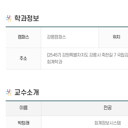
학과정보
캠퍼스
강릉캠퍼스
위치
(25457) 강원특별자치도 강릉시 죽헌길 7 
주소
회계학과
교수소개
이름
전공
박창래
회계정보시스템