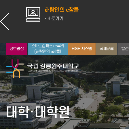
해람인의 e참뜰
- 바로가기
스마트캠퍼스 e-루리
정보광장
HIGH 시스템
국제교류
발전
(해람인의 e참뜰)
총장소개
입학안내
대학
산학협력
학사일정
취업지원
뉴스
통합정보시스템
인사말
전체 학과 보기
공지사항
대학·대학원
약력
인문대학
학사정보
역대 교장/학장/총장
사회과학대학
장학정보
자연과학대학
GWNU 뉴스