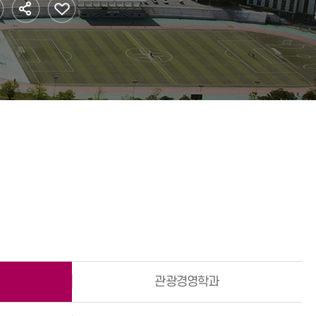
황
법인·기타단체
학자금대출
리
대학생활 가이드
 안전
관광경영학과