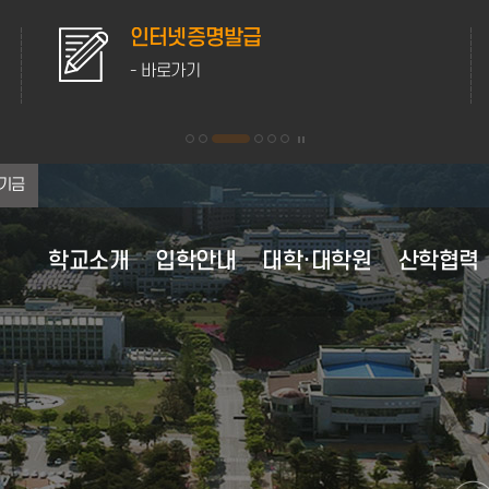
인터넷증명발급
- 바로가기
기금
학교소개
입학안내
대학·대학원
산학협력
대학 이념·비전
대학원 원서접수
대학원
산학협력 부속시설
학사행정
학생활동
홍보자료
연혁
교육과정
후생복지시설
행정정보공유
대학현
등록안
학생생
채용정
대학 이념 및 인재상
대학원 전체보기
학사정보 가이드
학생자치기구
캠퍼스 전경
전체보기
교육과정 이수
의료·보건
정보공개
조직도
강릉캠
채용정
비전 2025+
수업안내
학군단 생활 안내
캠퍼스 생활
2020년
교육과정 편람
자동 심장충격기 사용안내
정책실명제
현황·
원주캠
영역별 발전전략
계절수업
동아리정보
미리가본강릉원주대
2010년
전공능력사전
성희롱·성폭력상담실
포상대상자 공개
주요전
학적변동
웹진
2007년 통합이후
경과조치
학생상담센터
대학평의원회
MOU 