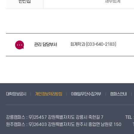
반선섭
재무회계
회계학과 (033-640-2183)
관리 담당부서
대학정보공시
개인정보처리방침
이메일무단수집거부
캠퍼스안내
강릉캠퍼스 : 우)25457 강원특별자치도 강릉시 죽헌길 7
TEL
원주캠퍼스 : 우)26403 강원특별자치도 원주시 흥업면 남원로 150