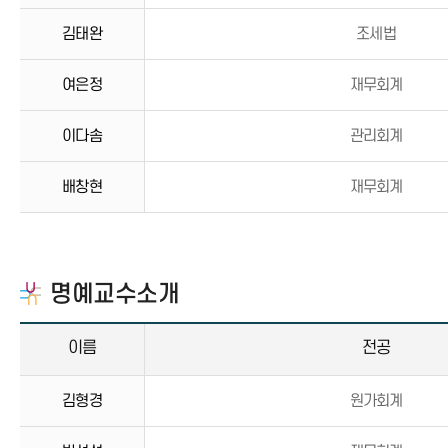
김태완
조세법
여은정
재무회계
이다솜
관리회계
배창현
재무회계
명예교수소개
이름
전공
김형경
원가회계