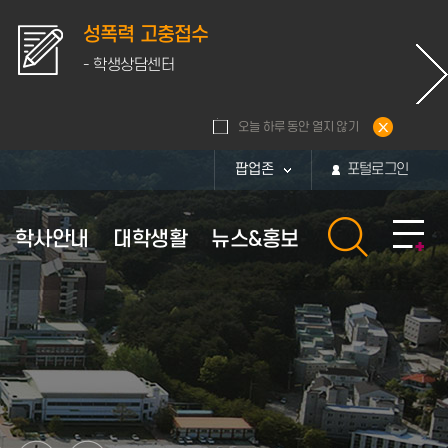
성폭력 고충접수
- 학생상담센터
오늘 하루 동안 열지 않기
팝업존
포털로그인
학사안내
대학생활
뉴스&홍보
황
내
활관
보
부속시설
장학안내
체육시설 이용안내
퍼스
보
부속시설
장학정보
대운동장
통계
퍼스
부속연구소
교내장학금
체육관
화번호
학군단
교외장학금
현황
부설병원
근로장학금