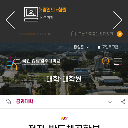
ce
해람인의 e참뜰
d
- 바로가기
오늘 하루 동안 열지 않기
팝업존
포털로그인
대학·대학원
공과대학