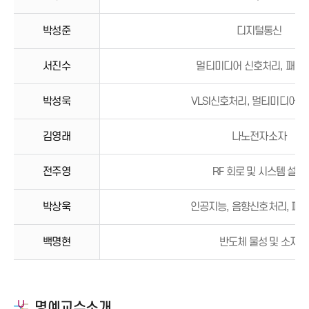
박성준
디지털통신
서진수
멀티미디어 신호처리, 패턴
박성욱
VLSI신호처리, 멀티미디어 
김영래
나노전자소자
전주영
RF 회로 및 시스템 설계
박상욱
인공지능, 음향신호처리, 패
백명현
반도체 물성 및 소자
명예교수소개