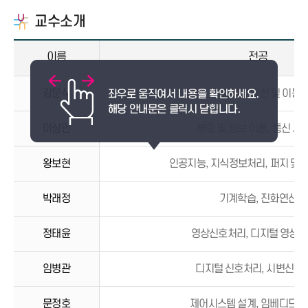
교수소개
이름
전공
강문식
컴퓨터 네트워크, 무선 및 이동
이상민
부호 및 정보 이론, 통신 시
왕보현
인공지능, 지식정보처리, 퍼지 및
박래정
기계학습, 진화연산
정태윤
영상신호처리, 디지털 영상
임병관
디지털 신호처리, 시변신호
문정호
제어시스템 설계, 임베디드 