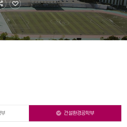
황
법인·기타단체
학자금대출
리
대학생활 가이드
 안전
학부
건설환경공학부