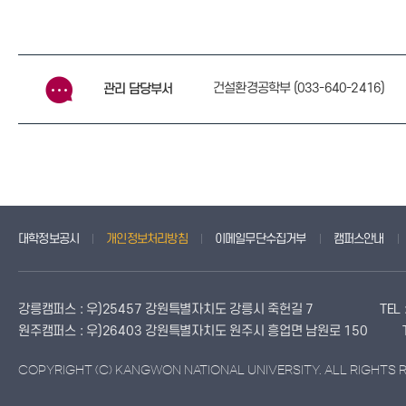
건설환경공학부 (033-640-2416)
관리 담당부서
대학정보공시
개인정보처리방침
이메일무단수집거부
캠퍼스안내
강릉캠퍼스 : 우)25457 강원특별자치도 강릉시 죽헌길 7
TEL
원주캠퍼스 : 우)26403 강원특별자치도 원주시 흥업면 남원로 150
COPYRIGHT (C) KANGWON NATIONAL UNIVERSITY. ALL RIGHTS 