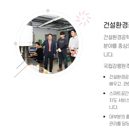
건설환경
건설환경공학은
분야를 중심
니다.
국립강릉원
건설환경공학
배우고, 관
스마트공간정
지도 서비스
니다.
대부분의 졸
관리를 담당