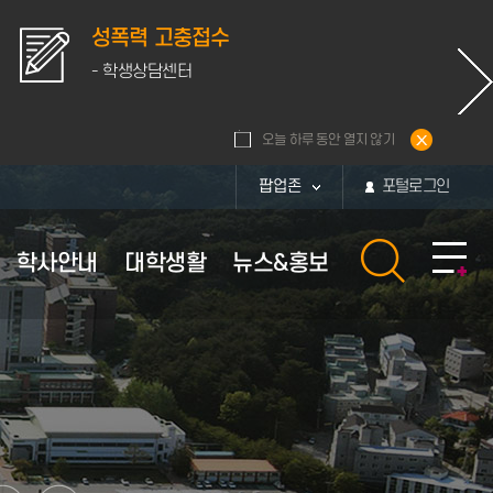
폭력 고충접수
대학생활
 학생상담센터
- 대학생
오늘 하루 동안 열지 않기
팝업존
포털로그인
학사안내
대학생활
뉴스&홍보
황
내
활관
보
부속시설
장학안내
체육시설 이용안내
퍼스
보
부속시설
장학정보
대운동장
통계
퍼스
부속연구소
교내장학금
체육관
화번호
학군단
교외장학금
현황
부설병원
근로장학금