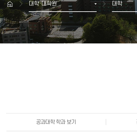
대학·대학원
대학
생명과학대학
산학협력 뉴스
공과대학
GWNU 카드뉴스
예술체육대학
행사정보
치과대학
보건복지대학
과학기술대학
해람문화관 이용안내
교양기초교육본부
대학상징
공연장
자유전공학부
상징
해람홀
병무안내
국제교류본부
UI규정
전람회장
글로벌융합학부
입영·입영연기 안내
ROTC
대학생활 FAQ
예비군 안내
민방위 안내
공과대학 학과 보기