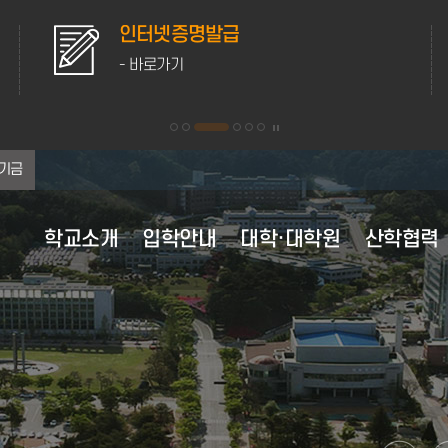
인터넷증명발급
성
- 바로가기
-
기금
학교소개
입학안내
대학·대학원
산학협력
대학 이념·비전
대학원 원서접수
대학원
산학협력 부속시설
학사행정
학생활동
홍보자료
연혁
교육과정
후생복지시설
행정정보공유
대학현
등록안
학생생
채용정
대학 이념 및 인재상
대학원 전체보기
학사정보 가이드
학생자치기구
캠퍼스 전경
전체보기
교육과정 이수
의료·보건
정보공개
조직도
강릉캠
채용정
비전 2025+
수업안내
학군단 생활 안내
캠퍼스 생활
2020년
교육과정 편람
자동 심장충격기 사용안내
정책실명제
현황·
원주캠
영역별 발전전략
계절수업
동아리정보
미리가본강릉원주대
2010년
전공능력사전
성희롱·성폭력상담실
포상대상자 공개
주요전
학적변동
웹진
2007년 통합이후
경과조치
학생상담센터
대학평의원회
MOU 