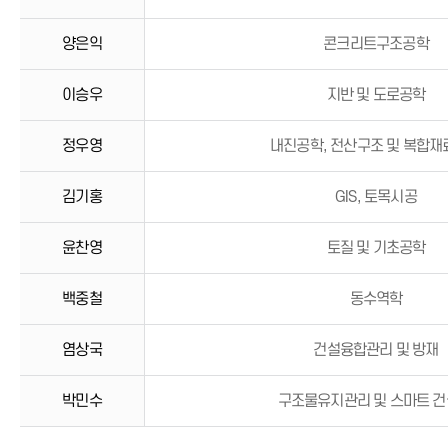
양은익
콘크리트구조공학
이승우
지반 및 도로공학
정우영
내진공학, 전산구조 및 복합
김기홍
GIS, 토목시공
윤찬영
토질 및 기초공학
백중철
동수역학
염상국
건설융합관리 및 방재
박민수
구조물유지관리 및 스마트 건설