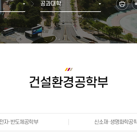
공과대학
다전공(복수·융합전공(융합)
학과별 졸업 이수학점
브로슈어
2000년 ~ 2007년 통합이전
학생복지관
재정위원회
재정현
부전공)
수료 및 졸업
홍보동영상
1990년
기타편의시설
등록금심의위원회
미래융합가상학과
학위취득 유예
1980년
셔틀버스(강릉)
중대재해(산업안전·보건)
전공 마이크로디그리
졸업 자가진단
1970년
셔틀버스(원주)
인권센터
교육과정
1960년 이전
교직과정
금주의 식단
정보화서비스
안전관
사회봉사
학칙, 규정, 시행세칙
캠퍼스 안내
정보화서비스
실험실
학칙, 규정, 시행세칙
찾아오시는길
증명서 발급
종합정보시스템
각종 매뉴얼
캠퍼스맵
인터넷증명발급
건설환경공학부
방문발급(자동발급기)
대관예약시스템
어디서나민원신청
민원우편 신청
원본 진위 확인
ISIC 국제학생증
전자·반도체공학부
신소재·생명화학공