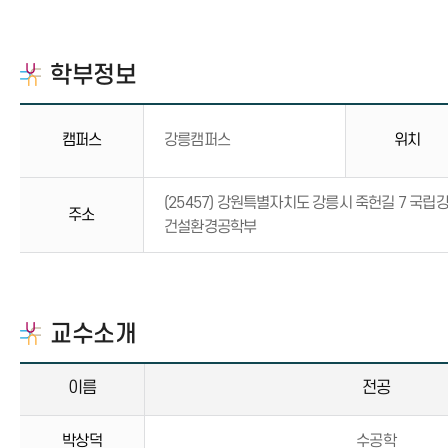
학부정보
캠퍼스
강릉캠퍼스
위치
(25457) 강원특별자치도 강릉시 죽헌길 7 국
주소
건설환경공학부
교수소개
이름
전공
박상덕
수공학