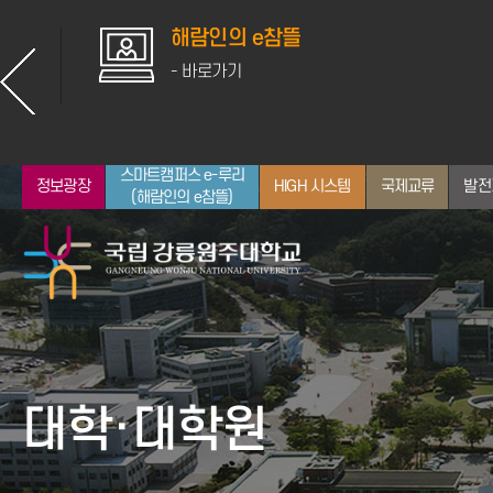
해람인의 e참뜰
- 바로가기
스마트캠퍼스 e-루리
정보광장
HIGH 시스템
국제교류
발전
(해람인의 e참뜰)
총장소개
입학안내
대학
산학협력
학사일정
취업지원
뉴스
통합정보시스템
인사말
전체 학과 보기
공지사항
대학·대학원
약력
인문대학
학사정보
역대 교장/학장/총장
사회과학대학
장학정보
자연과학대학
GWNU 뉴스