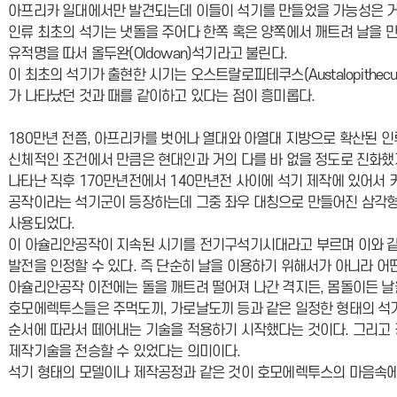
아프리카 일대에서만 발견되는데 이들이 석기를 만들었을 가능성은 거
인류 최초의 석기는 냇돌을 주어다 한쪽 혹은 양쪽에서 깨트려 날을 
유적명을 따서 올두완(Oldowan)석기라고 불린다.
이 최초의 석기가 출현한 시기는 오스트랄로피테쿠스(Austalopithecu
가 나타났던 것과 때를 같이하고 있다는 점이 흥미롭다.
180만년 전쯤, 아프리카를 벗어나 열대와 아열대 지방으로 확산된 인류의
신체적인 조건에서 만큼은 현대인과 거의 다를 바 없을 정도로 진화
나타난 직후 170만년전에서 140만년전 사이에 석기 제작에 있어서 커다
공작이라는 석기군이 등장하는데 그중 좌우 대칭으로 만들어진 삼각형
사용되었다.
이 아슐리안공작이 지속된 시기를 전기구석기시대라고 부르며 이와 같은
발전을 인정할 수 있다. 즉 단순히 날을 이용하기 위해서가 아니라 어
아슐리안공작 이전에는 돌을 깨트려 떨어져 나간 격지든, 몸돌이든 날
호모에렉투스들은 주먹도끼, 가로날도끼 등과 같은 일정한 형태의 석
순서에 따라서 떼어내는 기술을 적용하기 시작했다는 것이다. 그리고 
제작기술을 전승할 수 있었다는 의미이다.
석기 형태의 모델이나 제작공정과 같은 것이 호모에렉투스의 마음속에