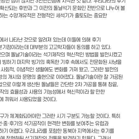
명한 점이 많지만 3만년전쯤에 시작된 것 같다. 우리나라의 후기
확산되는 후반과 그 이전의 돌날석기 문화인 전반으로 나누어 볼
통하는 수양개유적은 전형적인 세석기가 출토되는 중요한
에서 나타난 것으로 알려져 있는데 이들에 의해 후기
분기점이라는데 대부분의 고고학자들이 동의를 하고 있다.
였으며 돌날기술이라는 석기제작의 혁신적인 방법을 발전시켰고
) 빙하기 마지막 빙기의 혹독한 기후 속에서도 전문화된 사냥을
사회적, 이념적인 생활에도 변화를 가져 왔고, 그러한 발전의
경의 개시와 문명의 출현으로 이어졌다. 돌날기술이란 잘 가공된
으로 이렇게 생산된 돌날들은 간단한 2차 가공을 통해 창끝,
기제작의 효율성과 사용의 기능성에서 혁신적이라 할 만한
에 끼워서 사용되었을 것이다.
구가 체계화되어야만 그러한 시기 구분도 가능할 것이다. 특히
전·중·후기의 석기공작이 현격한 변화를 보여주는 유럽과
하기 어렵다. 우리나라를 포함한 동북아 지역에서는 후기를
문에 정형화된 석기제작의 전통을 발견하기 힘들다. 그래서