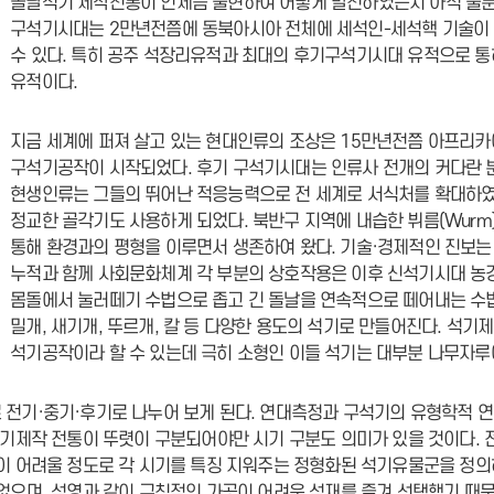
돌날석기 제작전통이 언제쯤 출현하여 어떻게 발전하였는지 아직 불분
구석기시대는 2만년전쯤에 동북아시아 전체에 세석인-세석핵 기술이 
수 있다. 특히 공주 석장리유적과 최대의 후기구석기시대 유적으로 
유적이다.
지금 세계에 퍼져 살고 있는 현대인류의 조상은 15만년전쯤 아프리카
구석기공작이 시작되었다. 후기 구석기시대는 인류사 전개의 커다란 
현생인류는 그들의 뛰어난 적응능력으로 전 세계로 서식처를 확대하
정교한 골각기도 사용하게 되었다. 북반구 지역에 내습한 뷔름(Wurm
통해 환경과의 평형을 이루면서 생존하여 왔다. 기술·경제적인 진보는 
누적과 함께 사회문화체계 각 부분의 상호작용은 이후 신석기시대 농
몸돌에서 눌러떼기 수법으로 좁고 긴 돌날을 연속적으로 떼어내는 수법
밀개, 새기개, 뚜르개, 칼 등 다양한 용도의 석기로 만들어진다. 석
석기공작이라 할 수 있는데 극히 소형인 이들 석기는 대부분 나무자루
전기·중기·후기로 나누어 보게 된다. 연대측정과 구석기의 유형학적 연
석기제작 전통이 뚜렷이 구분되어야만 시기 구분도 의미가 있을 것이다. 
이 어려울 정도로 각 시기를 특징 지워주는 정형화된 석기유물군을 정의
없으며, 석영과 같이 규칙적인 가공이 어려운 석재를 즐겨 선택했기 때