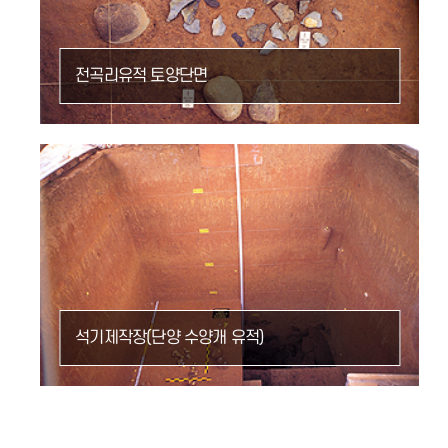
전곡리유적 토양단면
석기제작장(단양 수양개 유적)