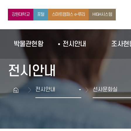
박물관현황
조사현황
강원대학교
포털
스마트캠퍼스 e-루리
HIGH시스템
박물관현황
전시안내
조사현
전시안내
전시안내
선사문화실