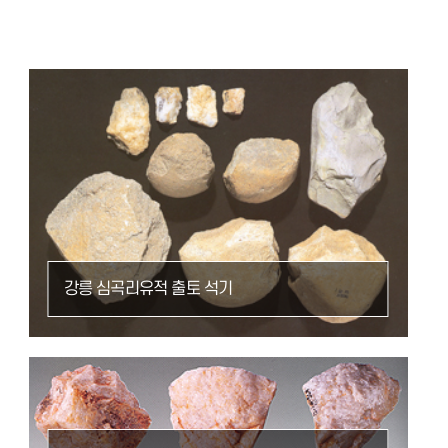
강릉 심곡리유적 출토 석기