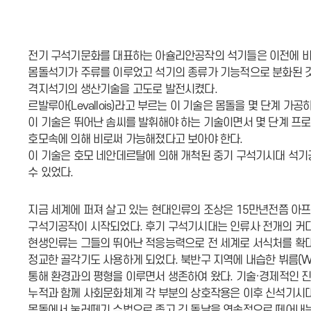
전기 구석기문화를 대표하는 아슐리안공작의 석기들은 이전에 비
몸돌석기가 주류를 이루었고 석기의 종류가 기능적으로 분화된 것
격지석기의 생산기술을 고도로 발전시켰다.
르발루아(Levallois)라고 부르는 이 기술은 몸돌을 몇 단계 
이 기술은 뛰어난 솜씨를 발휘해야 하는 기술이면서 몇 단계 프
호모속에 의해 비로써 가능해졌다고 보아야 한다.
이 기술은 호모 네안데르탈에 의해 개척된 중기 구석기시대 석
수 있었다.
지금 세계에 퍼져 살고 있는 현대인류의 조상은 15만년전쯤 아
구석기공작이 시작되었다. 후기 구석기시대는 인류사 전개의 커
현생인류는 그들의 뛰어난 적응능력으로 전 세계로 서식처를 
정교한 골각기도 사용하게 되었다. 북반구 지역에 내습한 뷔름(W
통해 환경과의 평형을 이루면서 생존하여 왔다. 기술·경제적인 진
누적과 함께 사회문화체계 각 부분의 상호작용은 이후 신석기시대
몸돌에서 눌러떼기 수법으로 좁고 긴 돌날을 연속적으로 떼어내는